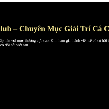
lub – Chuyên Mục Giải Trí Cá
p dẫn với mức thưởng cực cao. Khi tham gia thành viên sẽ có cơ hội trả
o dõi bài viết sau.
u