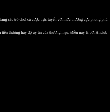
ạng các trò chơi cá cược trực tuyến với mức thưởng cực phong phú.
n tiền thưởng hay độ uy tín của thương hiệu. Điều này là bởi Hitclub