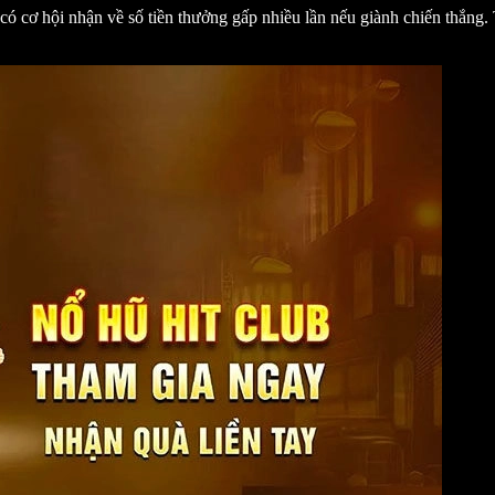
 có cơ hội nhận về số tiền thưởng gấp nhiều lần nếu giành chiến thắng.