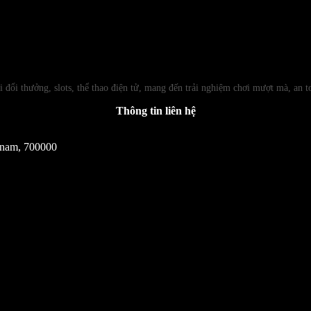
i đổi thưởng, slots, thể thao điện tử, mang đến trải nghiệm chơi mượt mà, an to
Thông tin liên hệ
tnam, 700000