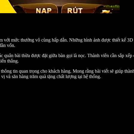
 với mức thưởng vô cùng hấp dẫn. Những hình ảnh được thiết kế 3D vô
lần vốn.
ác quân bài thừa được đặt giữa bàn gọi là nọc. Thành viên cần sắp xếp
iến thắng.
thông tin quan trọng cho khách hàng. Mong rằng bài viết sẽ giúp thành
vị và săn hàng trăm quà tặng chất lượng tại hệ thống.