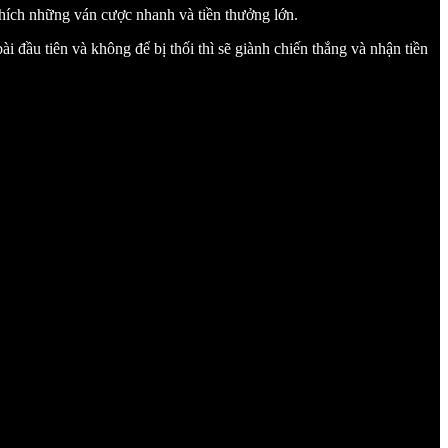
hích những ván cược nhanh và tiền thưởng lớn.
 đầu tiên và không để bị thối thì sẽ giành chiến thắng và nhận tiền