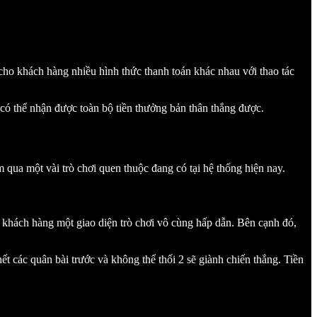
ho khách hàng nhiều hình thức thanh toán khác nhau với thao tác
 có thể nhận được toàn bộ tiền thưởng bản thân thắng được.
ua một vài trò chơi quen thuộc đang có tại hệ thống hiện nay.
 khách hàng một giao diện trò chơi vô cùng hấp dẫn. Bên cạnh đó,
 các quân bài trước và không thể thối 2 sẽ giành chiến thắng. Tiền