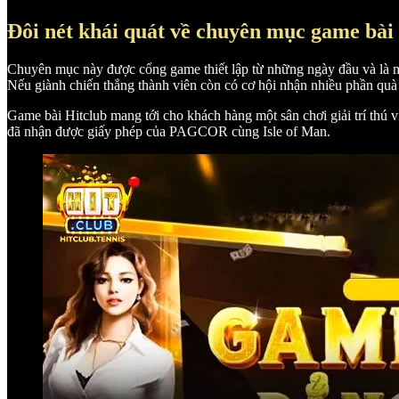
Đôi nét khái quát về chuyên mục game bài
Chuyên mục này được cổng game thiết lập từ những ngày đầu và là m
Nếu giành chiến thắng thành viên còn có cơ hội nhận nhiều phần quà g
Game bài Hitclub mang tới cho khách hàng một sân chơi giải trí thú v
đã nhận được giấy phép của PAGCOR cùng Isle of Man.