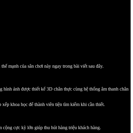
hế mạnh của sân chơi này ngay trong bài viết sau đây.
ng hình ảnh được thiết kế 3D chân thực cùng hệ thống âm thanh chân
 xếp khoa học để thành viên tiện tìm kiếm khi cần thiết.
m cộng cực kỳ lớn giúp thu hút hàng triệu khách hàng.