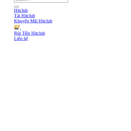
Hitclub
Tải Hitclub
Khuyến Mãi Hitclub
.
Rút Tiền Hitclub
Liên hệ