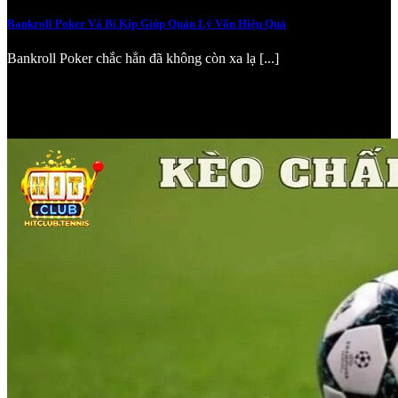
Bankroll Poker Và Bí Kíp Giúp Quản Lý Vốn Hiệu Quả
Bankroll Poker chắc hẳn đã không còn xa lạ [...]