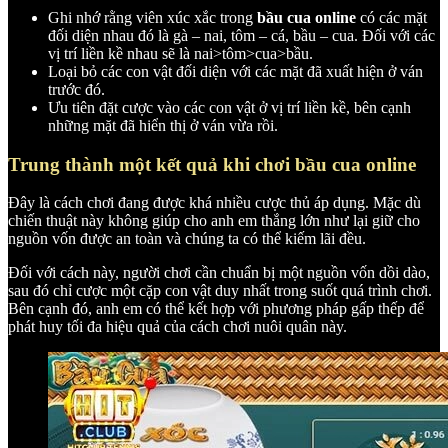
Ghi nhớ rằng viên xúc xắc trong
bầu cua online
có các mặt
đối diện nhau đó là gà – nai, tôm – cá, bầu – cua. Đối với các
vị trí liền kề nhau sẽ là nai>tôm>cua>bầu.
Loại bỏ các con vật đối diện với các mặt đã xuất hiện ở ván
trước đó.
Ưu tiên đặt cược vào các con vật ở vị trí liền kề, bên cạnh
những mặt đã hiển thị ở ván vừa rồi.
Trung thành một kết quả khi chơi bầu cua online
Đây là cách chơi đang được khá nhiều cược thủ áp dụng. Mặc dù
chiến thuật này không giúp cho anh em thắng lớn như lại giữ cho
nguồn vốn được an toàn và chúng ta có thể kiếm lãi đều.
Đối với cách này, người chơi cần chuẩn bị một nguồn vốn dồi dào,
sau đó chỉ cược một cặp con vật duy nhất trong suốt quá trình chơi.
Bên cạnh đó, anh em có thể kết hợp với phương pháp gấp thếp để
phát huy tối đa hiệu quả của cách chơi nuôi quân này.