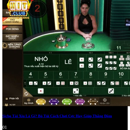
Sicbo Tài Xỉu Là Gì? Bỏ Túi Cách Chơi Cực Hay Giúp Thắng Đậm
01