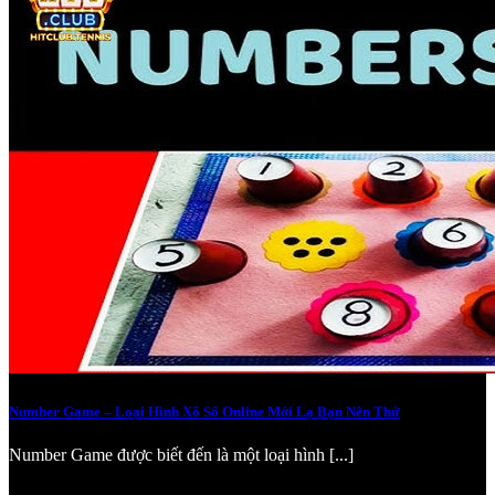
Number Game – Loại Hình Xổ Số Online Mới Lạ Bạn Nên Thử
Number Game được biết đến là một loại hình [...]