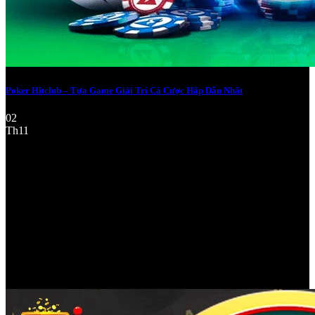
Poker Hitclub – Tựa Game Giải Trí Cá Cược Hấp Dẫn Nhất
02
Th11