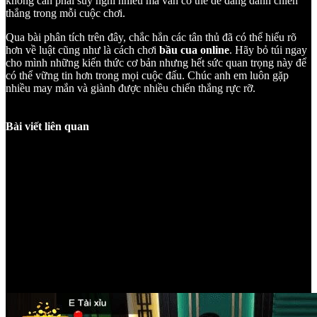
không cần phải suy nghĩ nhiều mà vẫn có thể dễ dàng dành chiến
thắng trong mỗi cuộc chơi.
Qua bài phân tích trên đây, chắc hẳn các tân thủ đã có thể hiểu rõ
hơn về luật cũng như là cách chơi
bầu cua online
. Hãy bỏ túi ngay
cho mình những kiến thức cơ bản nhưng hết sức quan trọng này để
có thể vững tin hơn trong mọi cuộc đấu. Chúc anh em luôn gặp
nhiều may mắn và giành được nhiều chiến thắng rực rỡ.
Bài viết liên quan