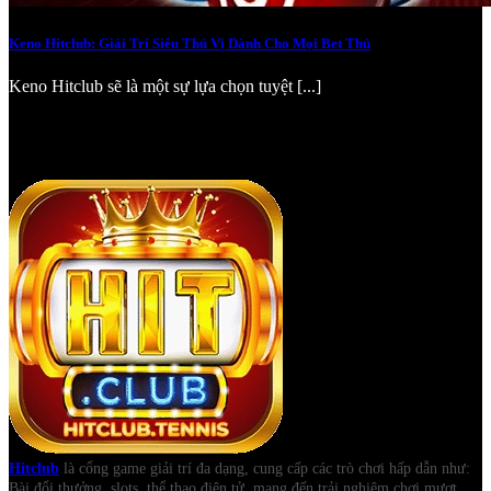
Keno Hitclub: Giải Trí Siêu Thú Vị Dành Cho Mọi Bet Thủ
Keno Hitclub sẽ là một sự lựa chọn tuyệt [...]
Hitclub
là cổng game giải trí đa dạng, cung cấp các trò chơi hấp dẫn như:
Bài đổi thưởng, slots, thể thao điện tử, mang đến trải nghiệm chơi mượt