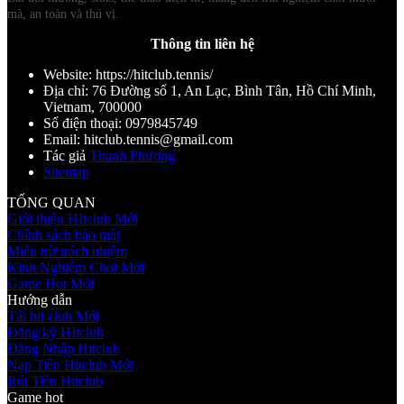
mà, an toàn và thú vị.
Thông tin liên hệ
Website: https://hitclub.tennis/
Địa chỉ: 76 Đường số 1, An Lạc, Bình Tân, Hồ Chí Minh,
Vietnam, 700000
Số điện thoại: 0979845749
Email:
hitclub.tennis@gmail.com
Tác giả
Thanh Phương
Sitemap
TỔNG QUAN
Giới thiệu HItclub
Chính sách bảo mật
Miễn trừ trách nhiệm
Kinh Nghiệm Chơi
Game Hot
Hướng dẫn
Tải hit club
Đăng ký HItclub
Đăng Nhập Hitclub
Nạp Tiền Hitclub
Rút Tiền Hitclub
Game hot