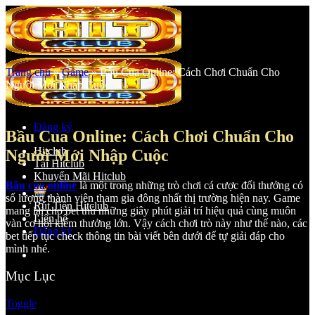
Chuyển
đến
nội
dung
Trang chủ
»
Game
»
Bầu Cua Online: Cách Chơi Chuẩn Cho
Người Mới Nhập Cuộc
Đăng ký
Bầu Cua Online: Cách Chơi Chuẩn Cho
Hitclub
Người Mới Nhập Cuộc
Tải Hitclub
Khuyến Mãi Hitclub
Bầu cua online
là một trong những trò chơi cá cược đổi thưởng có
.
số lượng thành viên tham gia đông nhất thị trường hiện nay. Game
Rút Tiền Hitclub
mang lại cho bet thủ những giây phút giải trí hiệu quả cùng muôn
Liên hệ
vàn cơ hội kiếm thưởng lớn. Vậy cách chơi trò này như thế nào, các
Đăng ký
bet tiếp tục check thông tin bài viết bên dưới để tự giải đáp cho
mình nhé.
Mục Lục
Toggle