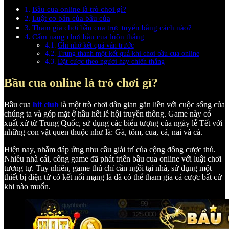
Bầu cua online là trò chơi gì?
Luật cơ bản của bầu của
Tham gia chơi bầu cua trực tuyến bằng cách nào?
Cẩm nang chơi bầu cua luôn thắng
Ghi nhớ kết quả ván trước
Trung thành một kết quả khi chơi bầu cua online
Đặt cược theo người hay chiến thắng
Bầu cua online là trò chơi gì?
Bầu cua
hit club
là một trò chơi dân gian gắn liền với cuộc sống của
chúng ta và góp mặt ở hầu hết lễ hội truyền thống. Game này có
xuất xứ từ Trung Quốc, sử dụng các biểu tượng của ngày lễ Tết với
những con vật quen thuộc như là: Gà, tôm, cua, cá, nai và cá.
Hiện nay, nhằm đáp ứng nhu cầu giải trí của cộng đồng cược thủ.
Nhiều nhà cái, cổng game đã phát triển bầu cua online với luật chơi
tương tự. Tuy nhiên, game thủ chỉ cần ngồi tại nhà, sử dụng một
thiết bị điện tử có kết nối mạng là đã có thể tham gia cá cược bất cứ
khi nào muốn.